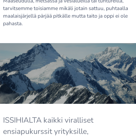
Maaseudulla, metsässä ja vesialueilla tai tuntureilla,
tarvitsemme toisiamme mikäli jotain sattuu, puhtaalla
maalaisjärjellä pärjää pitkälle mutta taito ja oppi ei ole
pahasta.
ISSIHIALTA kaikki viralliset
ensiapukurssit yrityksille,