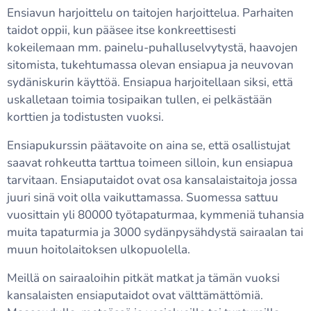
Ensiavun harjoittelu on taitojen harjoittelua. Parhaiten
taidot oppii, kun pääsee itse konkreettisesti
kokeilemaan mm. painelu-puhalluselvytystä, haavojen
sitomista, tukehtumassa olevan ensiapua ja neuvovan
sydäniskurin käyttöä. Ensiapua harjoitellaan siksi, että
uskalletaan toimia tosipaikan tullen, ei pelkästään
korttien ja todistusten vuoksi.
Ensiapukurssin päätavoite on aina se, että osallistujat
saavat rohkeutta tarttua toimeen silloin, kun ensiapua
tarvitaan. Ensiaputaidot ovat osa kansalaistaitoja jossa
juuri sinä voit olla vaikuttamassa. Suomessa sattuu
vuosittain yli 80000 työtapaturmaa, kymmeniä tuhansia
muita tapaturmia ja 3000 sydänpysähdystä sairaalan tai
muun hoitolaitoksen ulkopuolella.
Meillä on sairaaloihin pitkät matkat ja tämän vuoksi
kansalaisten ensiaputaidot ovat välttämättömiä.