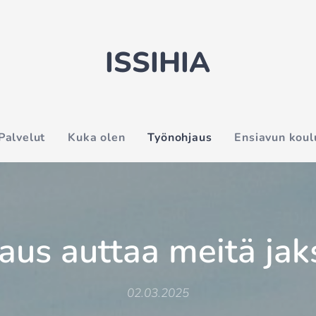
ISSIHIA
Palvelut
Kuka olen
Työnohjaus
Ensiavun koul
aus auttaa meitä j
02.03.2025