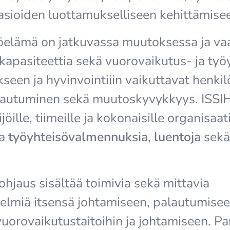
 asioiden luottamukselliseen kehittämise
elämä on jatkuvassa muutoksessa ja vaa
apasiteettia sekä vuorovaikutus- ja työy
seen ja hyvinvointiiin vaikuttavat henki
lautuminen sekä muutoskyvykkyys. ISSIH
jöille, tiimeille ja kokonaisille organisaat
ia
työyhteisövalmennuksia
,
luentoja
sek
hjaus sisältää toimivia sekä mittavia
lmiä itsensä johtamiseen, palautumisee
uorovaikutustaitoihin ja johtamiseen. Pa