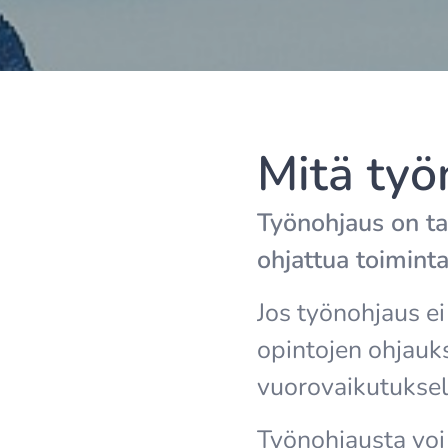
Mitä työ
Työnohjaus on tav
ohjattua toiminta
Jos työnohjaus ei
opintojen ohjauks
vuorovaikutukselli
Työnohjausta voi 