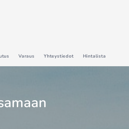
utus
Varaus
Yhteystiedot
Hintalista
aksamaan