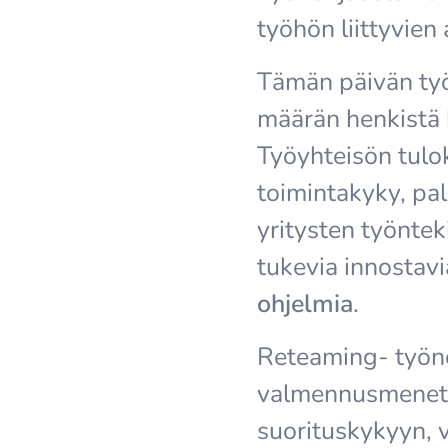
työhön liittyvien
Tämän päivän työ
määrän henkistä k
Työyhteisön tulok
toimintakyky, pa
yritysten työnteki
tukevia innostav
ohjelmia
.
Reteaming- työno
valmennusmenete
suorituskykyyn, v