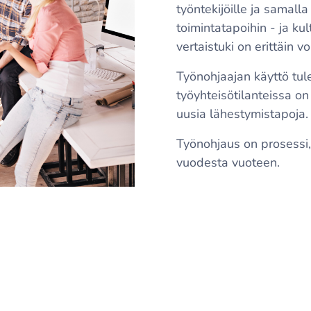
työntekijöille ja samall
toimintatapoihin - ja ku
vertaistuki on erittäin 
Työnohjaajan käyttö tule
työyhteisötilanteissa on
uusia lähestymistapoja.
Työnohjaus on prosessi,
vuodesta vuoteen.