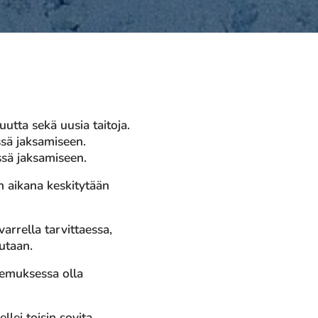
tta sekä uusia taitoja.
ssä jaksamiseen.
össä jaksamiseen.
in aikana keskitytään
arrella tarvittaessa,
utaan.
kemuksessa olla
llei toisin sovita.