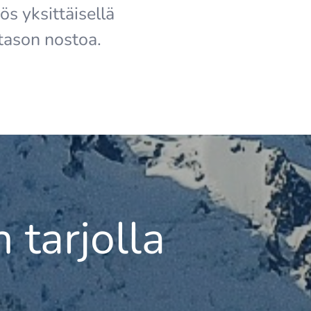
s yksittäisellä
atason nostoa.
n tarjolla