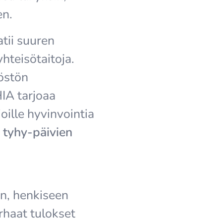
en.
tii suuren
hteisötaitoja.
löstön
IA tarjoaa
ioille hyvinvointia
ä
tyhy-päivien
n, henkiseen
rhaat tulokset