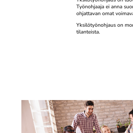
Työnohjaaja ei anna suor
ohjattavan omat voimavar
Yksilötyönohjaus on mon
tilanteista.