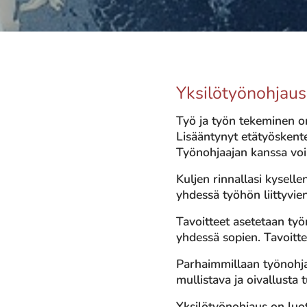
Yksilötyönohjaus
Työ ja työn tekeminen o
Lisääntynyt etätyöskente
Työnohjaajan kanssa voi t
Kuljen rinnallasi kysell
yhdessä työhön liittyvie
Tavoitteet asetetaan työ
yhdessä sopien. Tavoitte
Parhaimmillaan työnohja
mullistava ja oivallusta t
Yksilötyönohjaus on luott