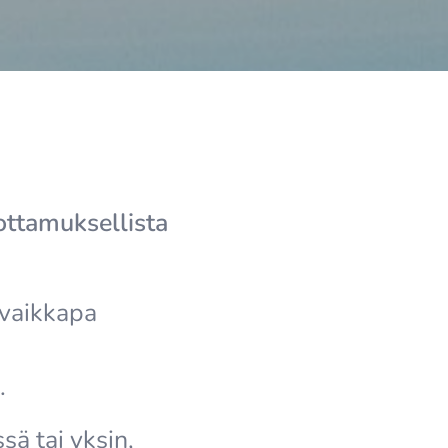
uottamuksellista
 vaikkapa
.
sä tai yksin,