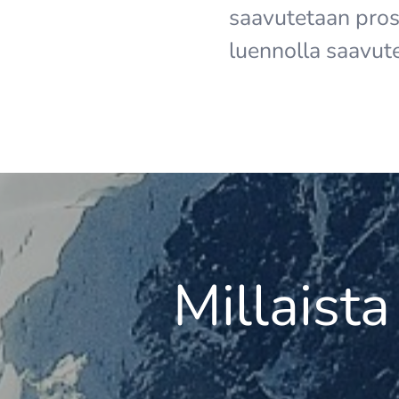
saavutetaan pros
luennolla saavute
Millaista