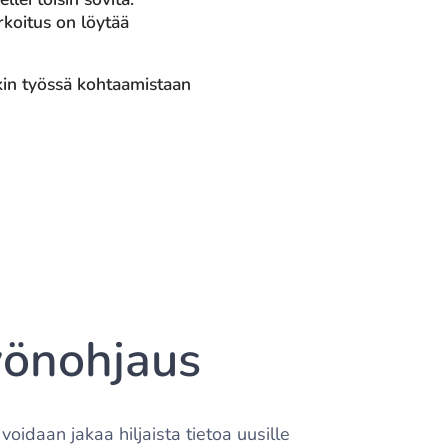
rkoitus on löytää
kin työssä kohtaamistaan
önohjaus
idaan jakaa hiljaista tietoa uusille