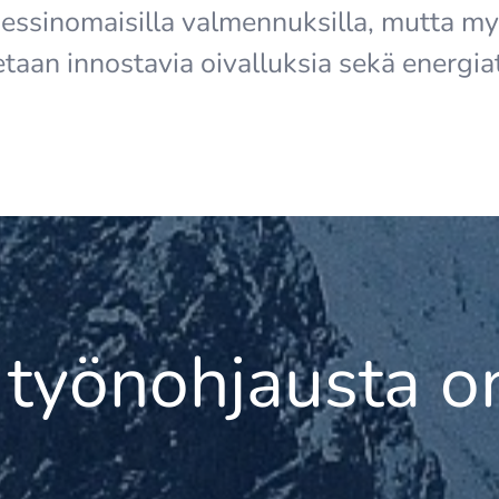
essinomaisilla valmennuksilla, mutta myö
taan innostavia oivalluksia sekä energi
 työnohjausta o