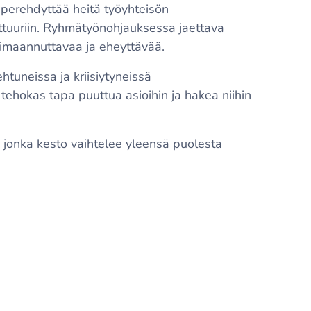
a perehdyttää heitä työyhteisön
lttuuriin. Ryhmätyönohjauksessa jaettava
voimaannuttavaa ja eheyttävää.
htuneissa ja kriisiytyneissä
 tehokas tapa puuttua asioihin ja hakea niihin
 jonka kesto vaihtelee yleensä puolesta