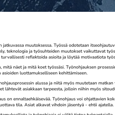
n jatkuvassa muutoksessa. Työssä odotetaan itseohjautuvuu
ly, teknologia ja työsuhteiden muutokset vaikuttavat työ
urvallisesti reflektoida asioita ja löytää motivaatiota ty
en, mitä näet ja mitä koet työssäsi. Työnohjauksen prosess
n asioiden luottamukselliseen kehittämiseen.
nohjausprosessin alussa ja niitä myös muutetaan matkan v
et lähtevät asiakkaan tarpeesta, jolloin niihin myös sitoud
us on ennaltaehkäisevää. Työnohjaus voi ohjattavien ko
uottava tila. Asiat alkavat vihdoin jäsentyä - ehtii ajatella.
amuksellista ja työnohjaaja ei välitä tietoa työnantajalle, e