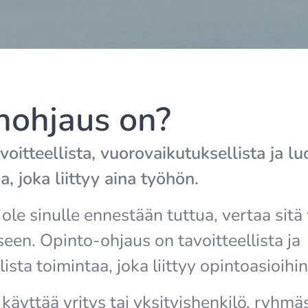
nohjaus on?
oitteellista, vuorovaikutuksellista ja l
a, joka liittyy aina työhön.
 ole sinulle ennestään tuttua, vertaa sitä
een. Opinto-ohjaus on tavoitteellista ja
sta toimintaa, joka liittyy opintoasioihin
käyttää yritys tai yksityishenkilö, ryhmäs